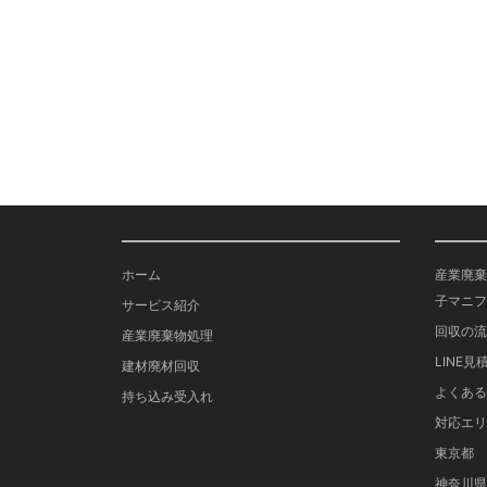
ホーム
産業廃棄
子マニフ
サービス紹介
回収の流
産業廃棄物処理
LINE見
建材廃材回収
よくある
持ち込み受入れ
対応エリ
東京都
神奈川県