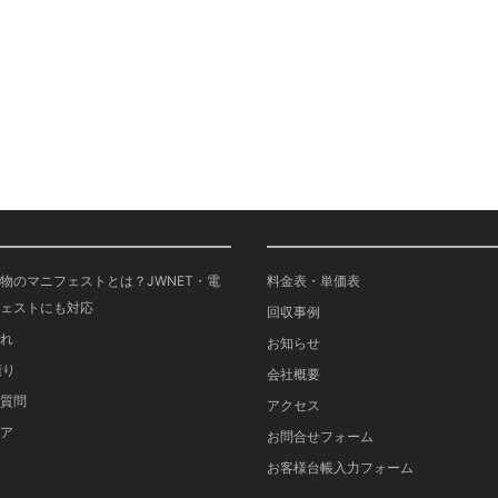
物のマニフェストとは？JWNET・電
料金表・単価表
ェストにも対応
回収事例
れ
お知らせ
積り
会社概要
質問
アクセス
ア
お問合せフォーム
お客様台帳入力フォーム