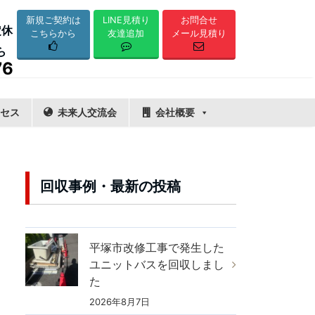
LINE見積り
新規ご契約は
お問合せ
定休
友達追加
こちらから
メール見積り
ら
76
セス
未来人交流会
会社概要
回収事例・最新の投稿
平塚市改修工事で発生した
ユニットバスを回収しまし
た
2026年8月7日