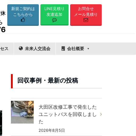
LINE見積り
新規ご契約は
お問合せ
定休
友達追加
こちらから
メール見積り
ら
76
セス
未来人交流会
会社概要
回収事例・最新の投稿
大田区改修工事で発生した
ユニットバスを回収しまし
た
2026年8月5日