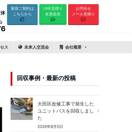
LINE見積り
新規ご契約は
お問合せ
定休
友達追加
こちらから
メール見積り
ら
76
セス
未来人交流会
会社概要
回収事例・最新の投稿
大田区改修工事で発生した
ユニットバスを回収しまし
た
2026年8月5日