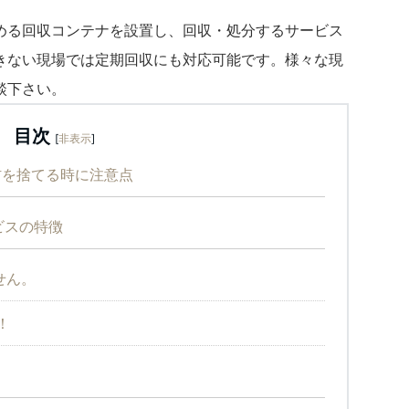
める回収コンテナを設置し、回収・処分するサービス
きない現場では定期回収にも対応可能です。様々な現
談下さい。
目次
[
非表示
]
材を捨てる時に注意点
ビスの特徴
せん。
！