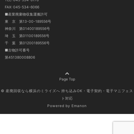
FAX: 045-534-6066
■産業廃棄物収集運搬許可
東 京 第13-00-189556号
神奈川 第01400189556号
埼 玉 第01100189556号
千 葉 第01200189556号
■古物許可番号
第451380008806
Page Top
© 産廃回収なら横浜のミライズへ 持ち込みOK・電子契約・電子マニフェス
ト対応
Powered by
Emanon