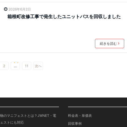
2026年6月2日
箱根町改修工事で発生したユニットバスを回収しました
続きを読む
2
…
11
次へ
物のマニフェストとは？JWNET・電
料金表・単価表
ェストにも対応
回収事例