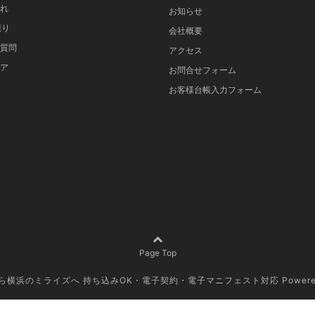
れ
お知らせ
積り
会社概要
質問
アクセス
ア
お問合せフォーム
お客様台帳入力フォーム
Page Top
なら横浜のミライズへ 持ち込みOK・電子契約・電子マニフェスト対応
Powere