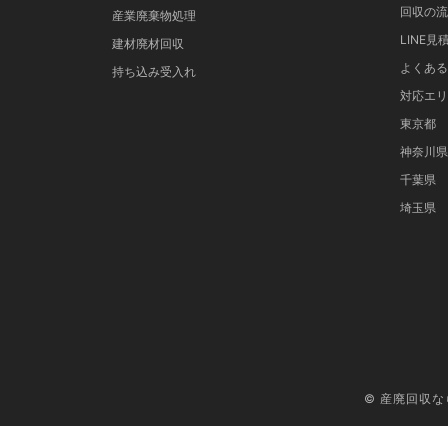
回収の流
産業廃棄物処理
LINE見
建材廃材回収
よくある
持ち込み受入れ
対応エリ
東京都
神奈川県
千葉県
埼玉県
© 産廃回収