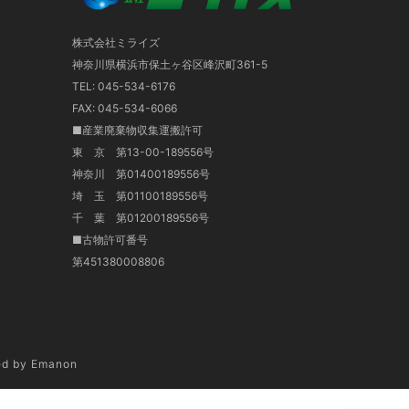
株式会社ミライズ
神奈川県横浜市保土ヶ谷区峰沢町361-5
TEL: 045-534-6176
FAX: 045-534-6066
■産業廃棄物収集運搬許可
東 京 第13-00-189556号
神奈川 第01400189556号
埼 玉 第01100189556号
千 葉 第01200189556号
■古物許可番号
第451380008806
d by
Emanon