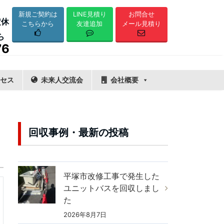
LINE見積り
新規ご契約は
お問合せ
定休
友達追加
こちらから
メール見積り
ら
76
セス
未来人交流会
会社概要
回収事例・最新の投稿
平塚市改修工事で発生した
ユニットバスを回収しまし
た
2026年8月7日