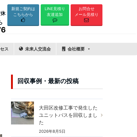
LINE見積り
新規ご契約は
お問合せ
定休
友達追加
こちらから
メール見積り
ら
76
セス
未来人交流会
会社概要
回収事例・最新の投稿
大田区改修工事で発生した
ユニットバスを回収しまし
た
2026年8月5日