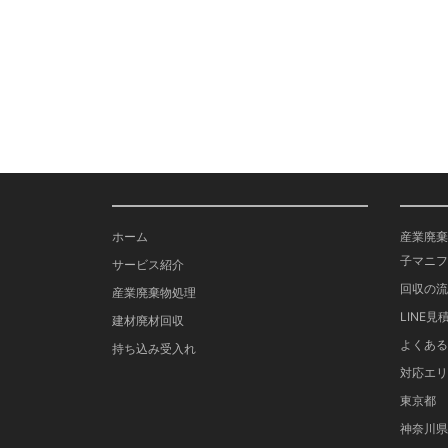
ホーム
産業廃棄
子マニフ
サービス紹介
回収の流
産業廃棄物処理
LINE見
建材廃材回収
よくある
持ち込み受入れ
対応エリ
東京都
神奈川県