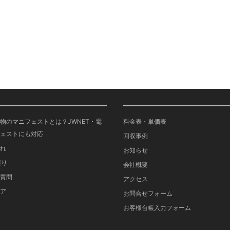
物のマニフェストとは？JWNET・電
料金表・単価表
ェストにも対応
回収事例
れ
お知らせ
積り
会社概要
質問
アクセス
ア
お問合せフォーム
お客様台帳入力フォーム