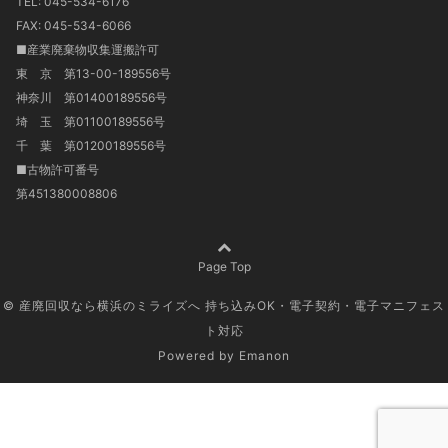
TEL: 045-534-6176
FAX: 045-534-6066
■産業廃棄物収集運搬許可
東 京 第13-00-189556号
神奈川 第01400189556号
埼 玉 第01100189556号
千 葉 第01200189556号
■古物許可番号
第451380008806
Page Top
© 産廃回収なら横浜のミライズへ 持ち込みOK・電子契約・電子マニフェス
ト対応
Powered by
Emanon