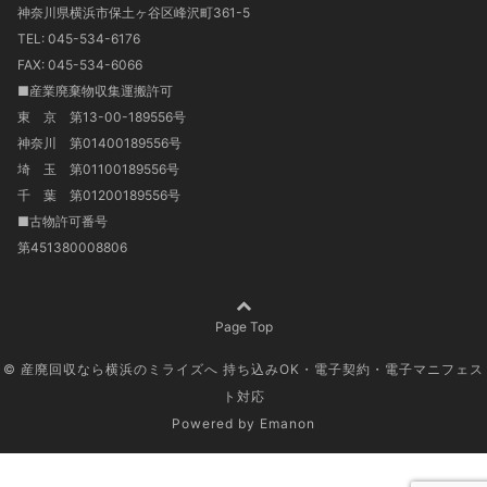
神奈川県横浜市保土ヶ谷区峰沢町361-5
TEL: 045-534-6176
FAX: 045-534-6066
■産業廃棄物収集運搬許可
東 京 第13-00-189556号
神奈川 第01400189556号
埼 玉 第01100189556号
千 葉 第01200189556号
■古物許可番号
第451380008806
Page Top
© 産廃回収なら横浜のミライズへ 持ち込みOK・電子契約・電子マニフェス
ト対応
Powered by
Emanon