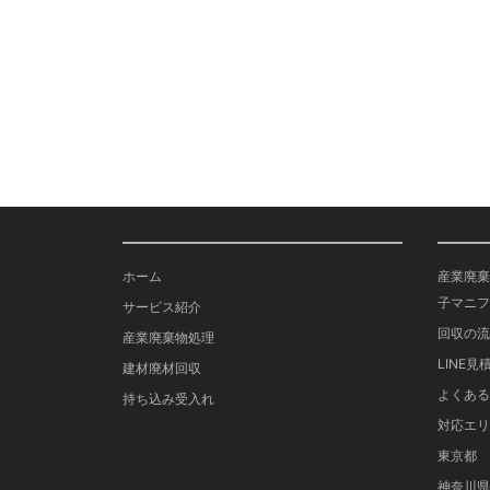
ホーム
産業廃棄
子マニフ
サービス紹介
回収の流
産業廃棄物処理
LINE見
建材廃材回収
よくある
持ち込み受入れ
対応エリ
東京都
神奈川県