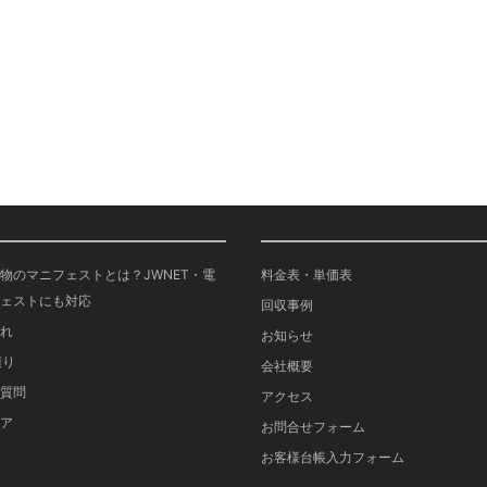
物のマニフェストとは？JWNET・電
料金表・単価表
ェストにも対応
回収事例
れ
お知らせ
積り
会社概要
質問
アクセス
ア
お問合せフォーム
お客様台帳入力フォーム