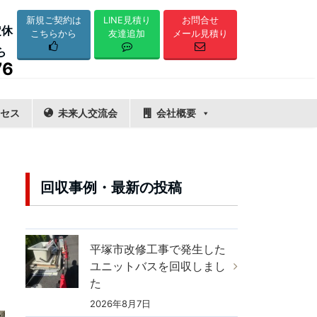
LINE見積り
新規ご契約は
お問合せ
定休
友達追加
こちらから
メール見積り
ら
76
セス
未来人交流会
会社概要
回収事例・最新の投稿
平塚市改修工事で発生した
ユニットバスを回収しまし
た
2026年8月7日