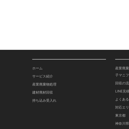
ホーム
産業廃棄
子マニフ
サービス紹介
回収の流
産業廃棄物処理
LINE見
建材廃材回収
よくある
持ち込み受入れ
対応エリ
東京都
神奈川県