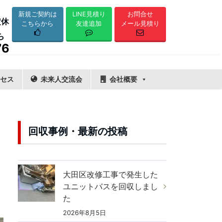
LINE見積り
新規ご契約は
お問合せ
定休
友達追加
こちらから
メール見積り
ら
76
セス
未来人交流会
会社概要
回収事例・最新の投稿
大田区改修工事で発生した
ユニットバスを回収しまし
た
2026年8月5日