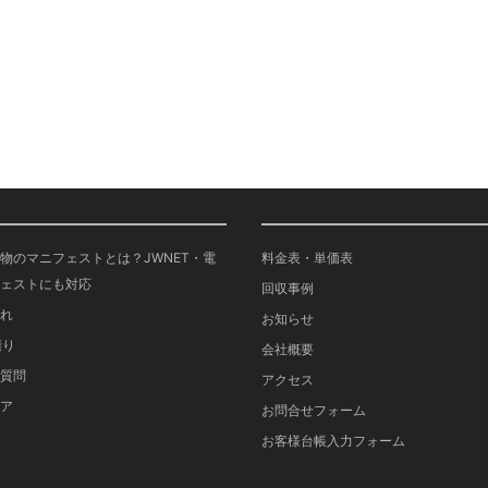
物のマニフェストとは？JWNET・電
料金表・単価表
ェストにも対応
回収事例
れ
お知らせ
積り
会社概要
質問
アクセス
ア
お問合せフォーム
お客様台帳入力フォーム